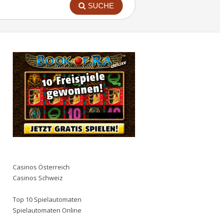
SUCHE
Casinos Österreich
Casinos Schweiz
Top 10 Spielautomaten
Spielautomaten Online