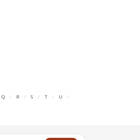
Q
R
S
T
U