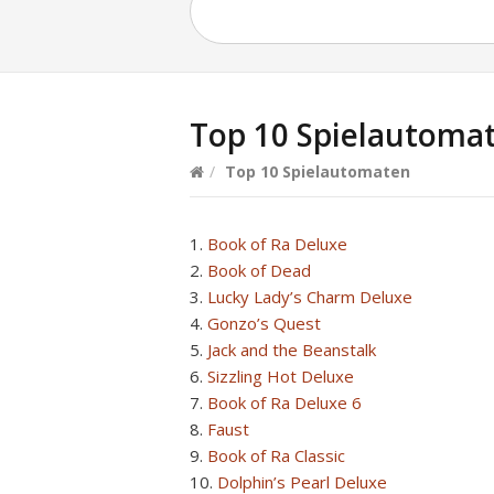
Top 10 Spielautoma
/
Top 10 Spielautomaten
1.
Book of Ra Deluxe
2.
Book of Dead
3.
Lucky Lady’s Charm Deluxe
4.
Gonzo’s Quest
5.
Jack and the Beanstalk
6.
Sizzling Hot Deluxe
7.
Book of Ra Deluxe 6
8.
Faust
9.
Book of Ra Classic
10.
Dolphin’s Pearl Deluxe