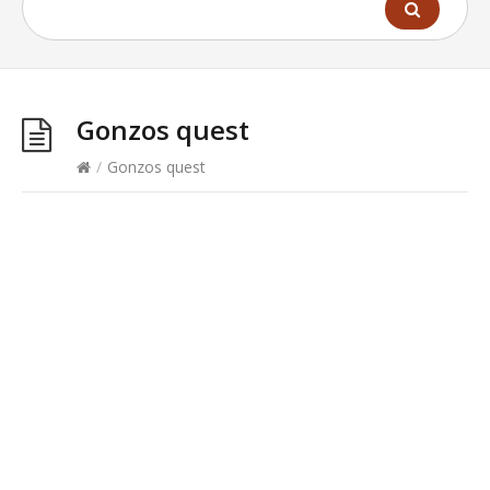
Gonzos quest
/
Gonzos quest