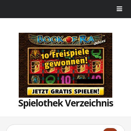
Spielothek Verzeichnis