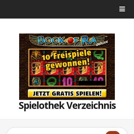
Spielothek Verzeichnis