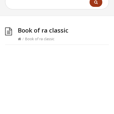
Book of ra classic
/
Book of ra classic