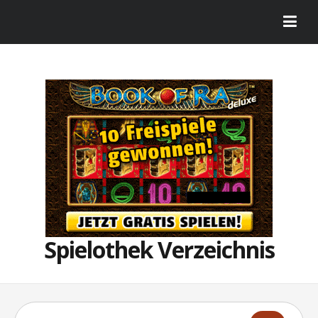
Spielothek Verzeichnis