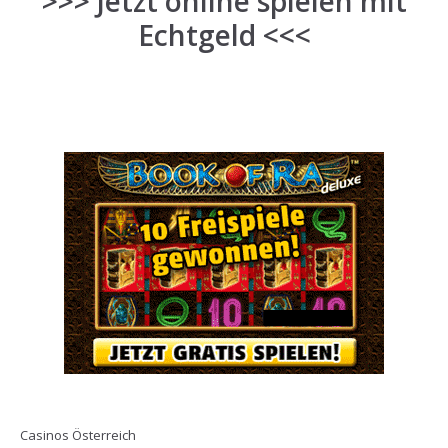
>>> Jetzt online spielen mit
Echtgeld <<<
Casinos Österreich