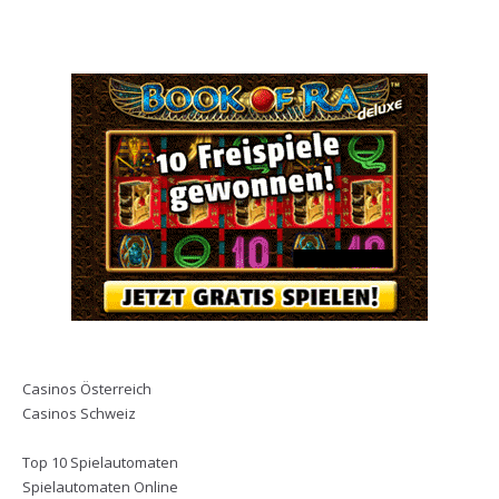
Casinos Österreich
Casinos Schweiz
Top 10 Spielautomaten
Spielautomaten Online