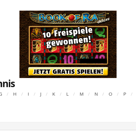
hnis
G
H
I
J
K
L
M
N
O
P