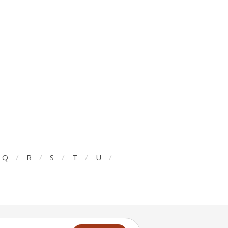
Q
R
S
T
U