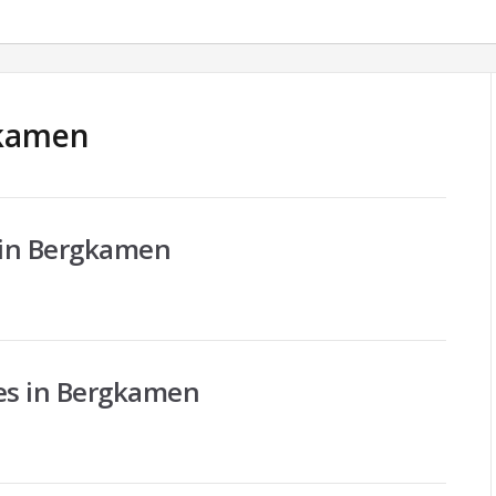
kamen
 in Bergkamen
es in Bergkamen