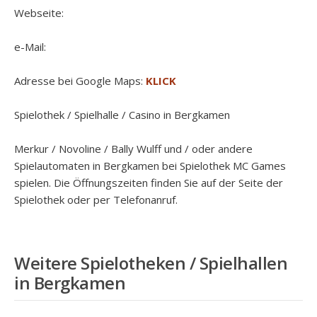
Webseite:
e-Mail:
Adresse bei Google Maps:
KLICK
Spielothek / Spielhalle / Casino in Bergkamen
Merkur / Novoline / Bally Wulff und / oder andere
Spielautomaten in Bergkamen bei Spielothek MC Games
spielen. Die Öffnungszeiten finden Sie auf der Seite der
Spielothek oder per Telefonanruf.
Weitere Spielotheken / Spielhallen
in Bergkamen