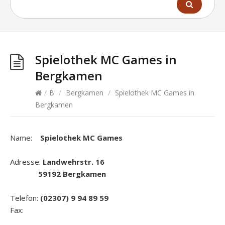
Spielothek MC Games in
Bergkamen
/
B
/
Bergkamen
/
Spielothek MC Games in
Bergkamen
Name:
Spielothek MC Games
Adresse:
Landwehrstr. 16
59192 Bergkamen
Telefon:
(02307) 9 94 89 59
Fax: