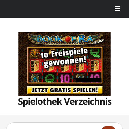
Spielothek Verzeichnis