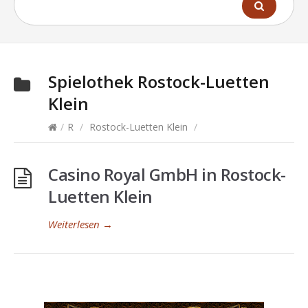
Spielothek
Rostock-Luetten
Klein
/
R
/
Rostock-Luetten Klein
/
Casino Royal GmbH in Rostock-
Luetten Klein
Weiterlesen
→