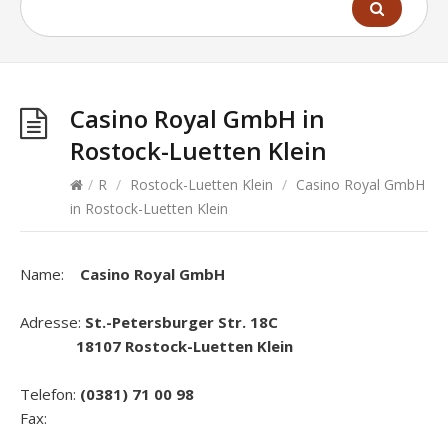
Casino Royal GmbH in
Rostock-Luetten Klein
/
R
/
Rostock-Luetten Klein
/
Casino Royal GmbH
in Rostock-Luetten Klein
Name:
Casino Royal GmbH
Adresse:
St.-Petersburger Str. 18C
18107 Rostock-Luetten Klein
Telefon:
(0381) 71 00 98
Fax: