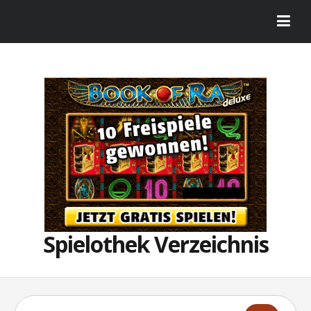
Spielothek Verzeichnis