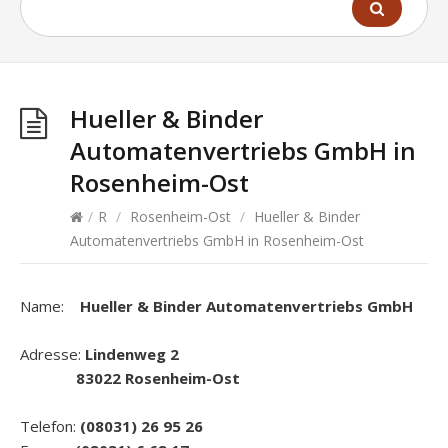
Hueller & Binder
Automatenvertriebs GmbH in
Rosenheim-Ost
/
R
/
Rosenheim-Ost
/
Hueller & Binder
Automatenvertriebs GmbH in Rosenheim-Ost
Name:
Hueller & Binder Automatenvertriebs GmbH
Adresse:
Lindenweg 2
83022 Rosenheim-Ost
Telefon:
(08031) 26 95 26