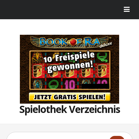
Spielothek Verzeichnis