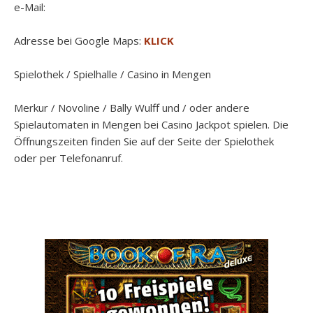
e-Mail:
Adresse bei Google Maps:
KLICK
Spielothek / Spielhalle / Casino in Mengen
Merkur / Novoline / Bally Wulff und / oder andere
Spielautomaten in Mengen bei Casino Jackpot spielen. Die
Öffnungszeiten finden Sie auf der Seite der Spielothek
oder per Telefonanruf.