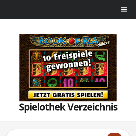
Spielothek Verzeichnis