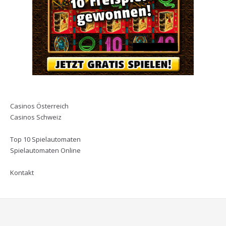
Casinos Österreich
Casinos Schweiz
Top 10 Spielautomaten
Spielautomaten Online
Kontakt