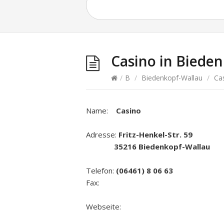
Casino in Biede
/
B
/
Biedenkopf-Wallau
/
Cas
Name:
Casino
Adresse:
Fritz-Henkel-Str. 59
35216 Biedenkopf-Wallau
Telefon:
(06461) 8 06 63
Fax:
Webseite: