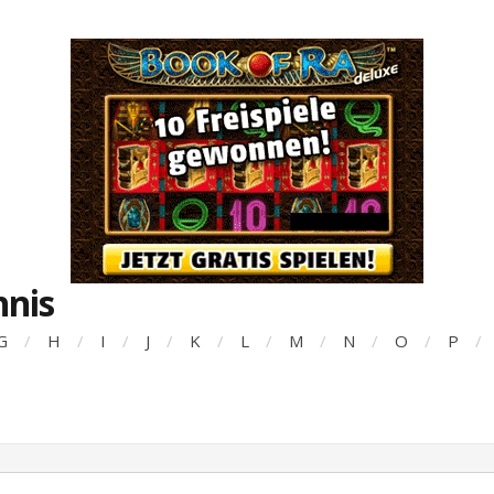
hnis
G
H
I
J
K
L
M
N
O
P