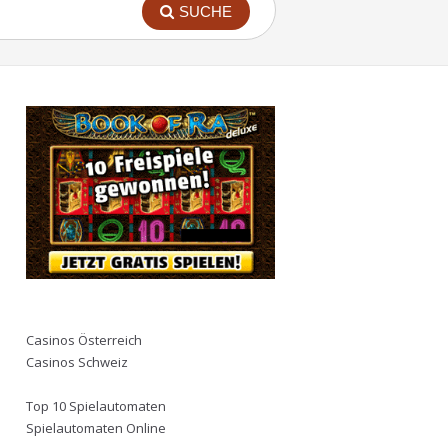
SUCHE
Casinos Österreich
Casinos Schweiz
Top 10 Spielautomaten
Spielautomaten Online