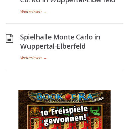
Weiterlesen
→
Spielhalle Monte Carlo in
Wuppertal-Elberfeld
Weiterlesen
→