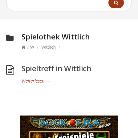
Spielothek
Wittlich
/
W
/
Wittlich
/
Spieltreff in Wittlich
Weiterlesen
→