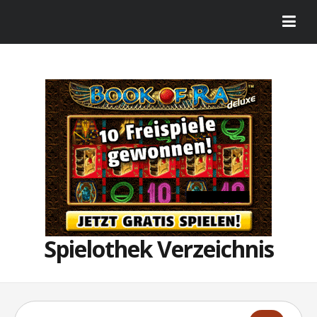
Spielothek Verzeichnis