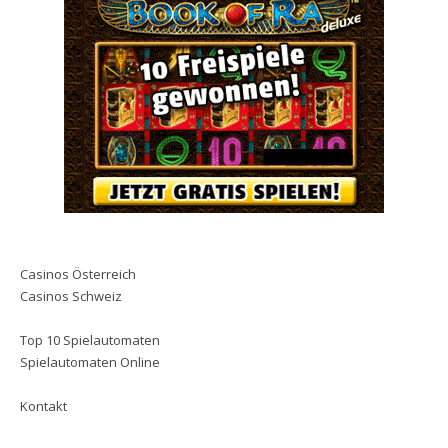
Casinos Österreich
Casinos Schweiz
Top 10 Spielautomaten
Spielautomaten Online
Kontakt