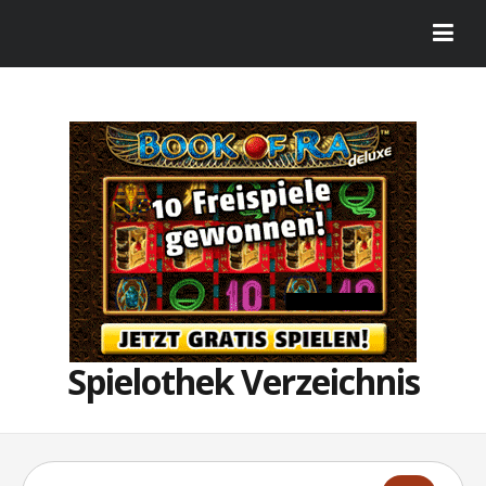
Spielothek Verzeichnis