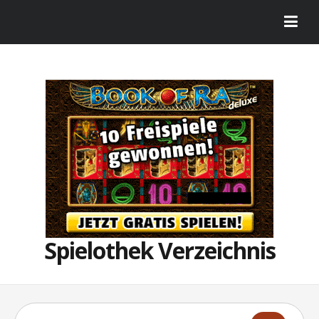
Spielothek Verzeichnis