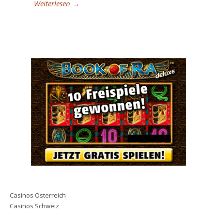
Weiterlesen
→
Casinos Österreich
Casinos Schweiz