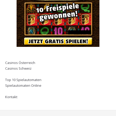
Casinos Österreich
Casinos Schweiz
Top 10 Spielautomaten
Spielautomaten Online
Kontakt