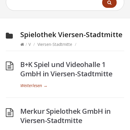
Spielothek
Viersen-Stadtmitte
/
V
/
Viersen-Stadtmitte
/
B+K Spiel und Videohalle 1
GmbH in Viersen-Stadtmitte
Weiterlesen
→
Merkur Spielothek GmbH in
Viersen-Stadtmitte