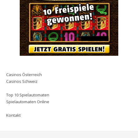
Casinos Österreich
Casinos Schweiz
Top 10 Spielautomaten
Spielautomaten Online
Kontakt