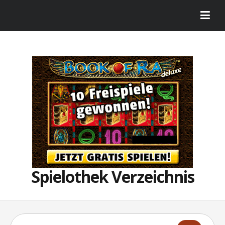
Spielothek Verzeichnis