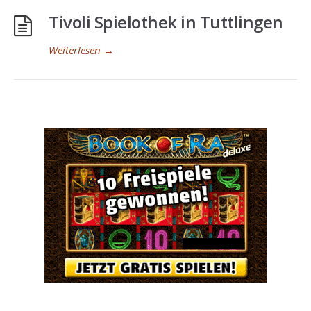
Tivoli Spielothek in Tuttlingen
Weiterlesen
→