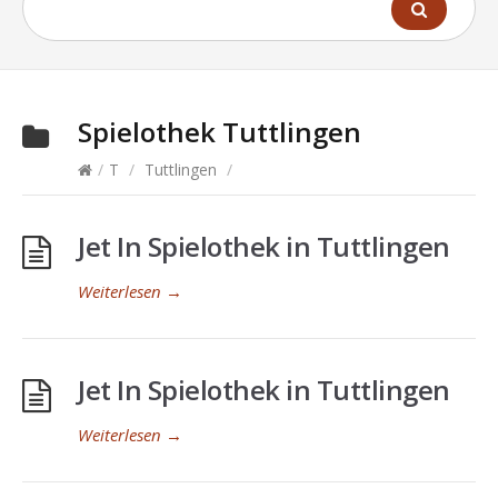
Spielothek
Tuttlingen
/
T
/
Tuttlingen
/
Jet In Spielothek in Tuttlingen
Weiterlesen
→
Jet In Spielothek in Tuttlingen
Weiterlesen
→