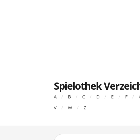
Spielothek Verzeic
A
B
C
D
E
F
V
W
Z