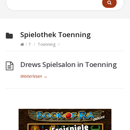
Spielothek
Toenning
/
T
/
Toenning
/
Drews Spielsalon in Toenning
Weiterlesen
→