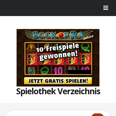
Spielothek Verzeichnis