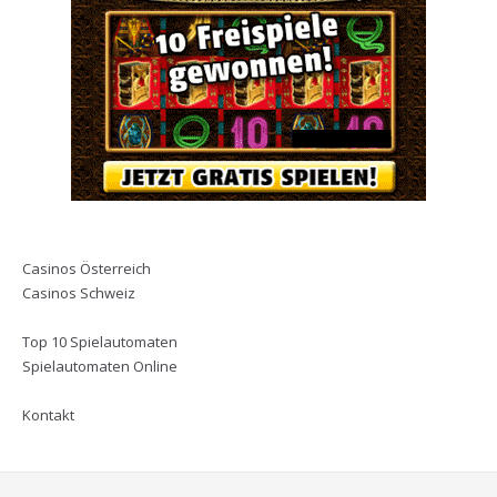
Casinos Österreich
Casinos Schweiz
Top 10 Spielautomaten
Spielautomaten Online
Kontakt