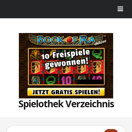
Spielothek Verzeichnis