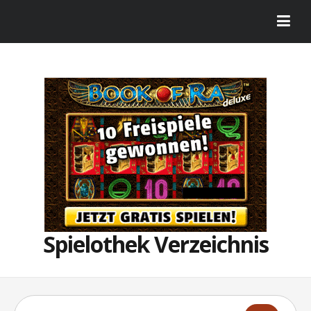
Spielothek Verzeichnis