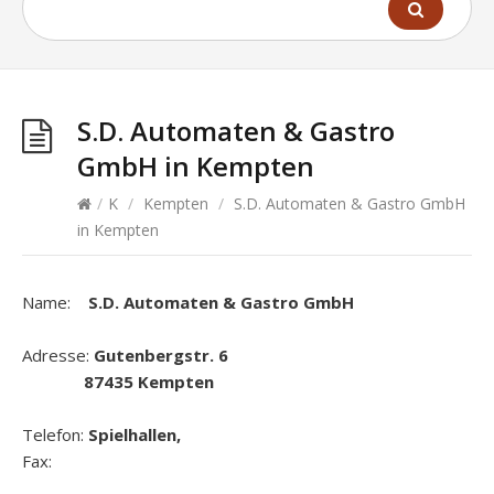
S.D. Automaten & Gastro
GmbH in Kempten
/
K
/
Kempten
/
S.D. Automaten & Gastro GmbH
in Kempten
Name:
S.D. Automaten & Gastro GmbH
Adresse:
Gutenbergstr. 6
87435 Kempten
Telefon:
Spielhallen,
Fax: