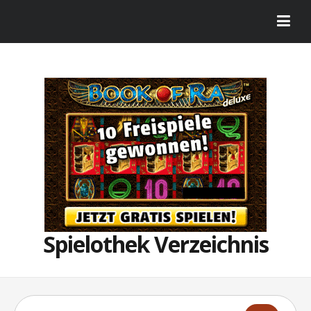
Spielothek Verzeichnis