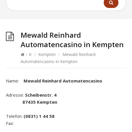
Mewald Reinhard
Automatencasino in Kempten
/
K
/
Kempten
/
Mewald Reinhard
Automatencasino in Kempten
Name:
Mewald Reinhard Automatencasino
Adresse:
Scheibenstr. 4
87435 Kempten
Telefon:
(0831) 1 44 58
Fax: