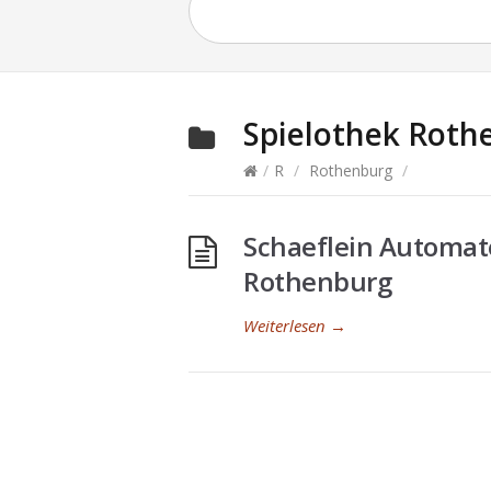
Spielothek
Roth
/
R
/
Rothenburg
/
Schaeflein Automat
Rothenburg
Weiterlesen
→