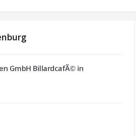
enburg
en GmbH BillardcafÃ© in