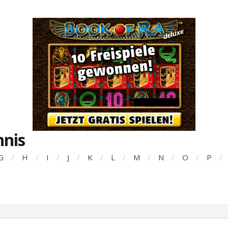
hnis
G
H
I
J
K
L
M
N
O
P