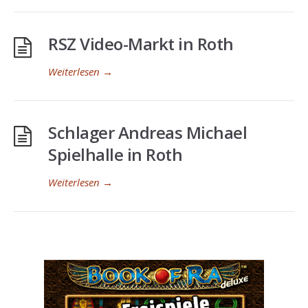
RSZ Video-Markt in Roth
Weiterlesen
→
Schlager Andreas Michael
Spielhalle in Roth
Weiterlesen
→