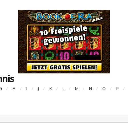
hnis
G
H
I
J
K
L
M
N
O
P