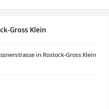
ck-Gross Klein
ssnerstrasse in Rostock-Gross Klein