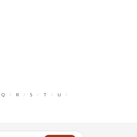
Q
R
S
T
U