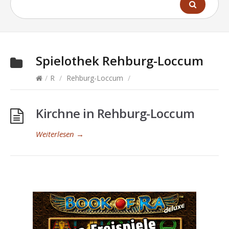
Spielothek
Rehburg-Loccum
/
R
/
Rehburg-Loccum
/
Kirchne in Rehburg-Loccum
Weiterlesen
→