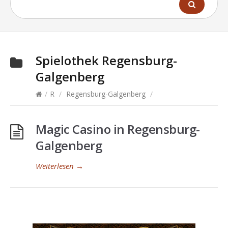
Spielothek
Regensburg-
Galgenberg
/
R
/
Regensburg-Galgenberg
/
Magic Casino in Regensburg-
Galgenberg
Weiterlesen
→