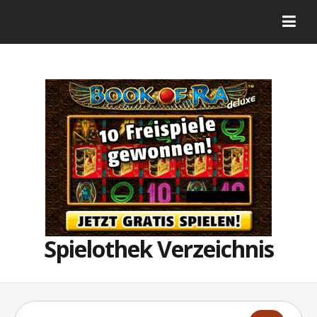
Spielothek Verzeichnis