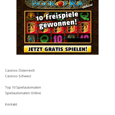
Casinos Österreich
Casinos Schweiz
Top 10 Spielautomaten
Spielautomaten Online
Kontakt