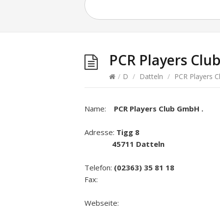
PCR Players Club
/
D
/
Datteln
/
PCR Players Cl
Name:
PCR Players Club GmbH .
Adresse:
Tigg 8
45711 Datteln
Telefon:
(02363) 35 81 18
Fax:
Webseite: