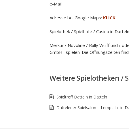
e-Mail:
Adresse bei Google Maps:
KLICK
Spielothek / Spielhalle / Casino in Dattel
Merkur / Novoline / Bally Wulff und / o
GmbH . spielen. Die Öffnungszeiten find
Weitere Spielotheken / S
Spieltreff Datteln in Datteln
Dattelener Spielsalon – Lempsch- in Da