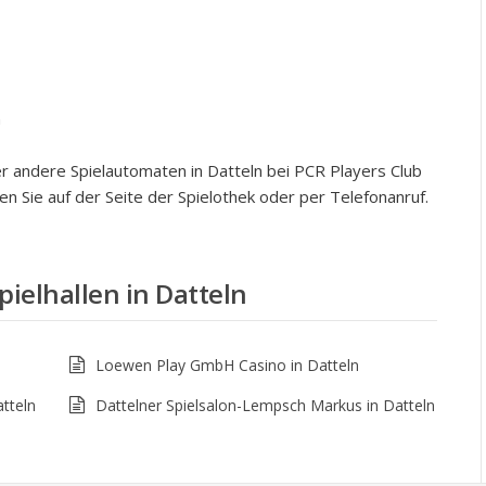
n
der andere Spielautomaten in Datteln bei PCR Players Club
en Sie auf der Seite der Spielothek oder per Telefonanruf.
pielhallen in Datteln
Loewen Play GmbH Casino in Datteln
tteln
Dattelner Spielsalon-Lempsch Markus in Datteln