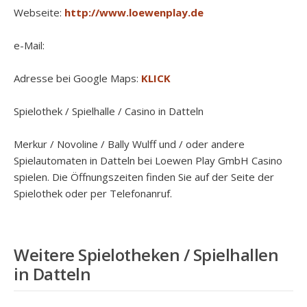
Webseite:
http://www.loewenplay.de
e-Mail:
Adresse bei Google Maps:
KLICK
Spielothek / Spielhalle / Casino in Datteln
Merkur / Novoline / Bally Wulff und / oder andere
Spielautomaten in Datteln bei Loewen Play GmbH Casino
spielen. Die Öffnungszeiten finden Sie auf der Seite der
Spielothek oder per Telefonanruf.
Weitere Spielotheken / Spielhallen
in Datteln