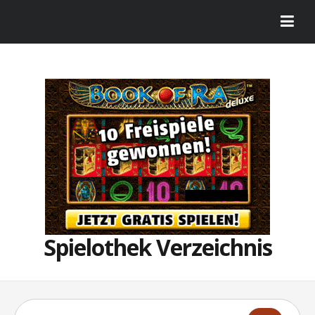
Spielothek Verzeichnis