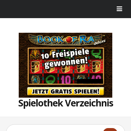
Spielothek Verzeichnis