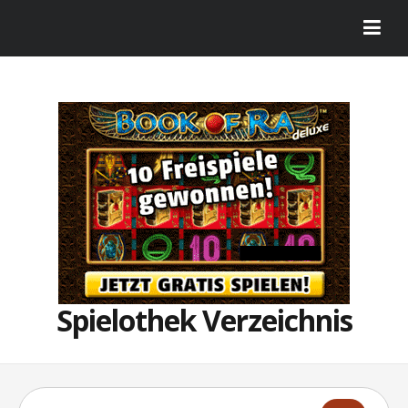
Spielothek Verzeichnis