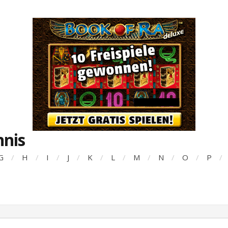
hnis
G
H
I
J
K
L
M
N
O
P