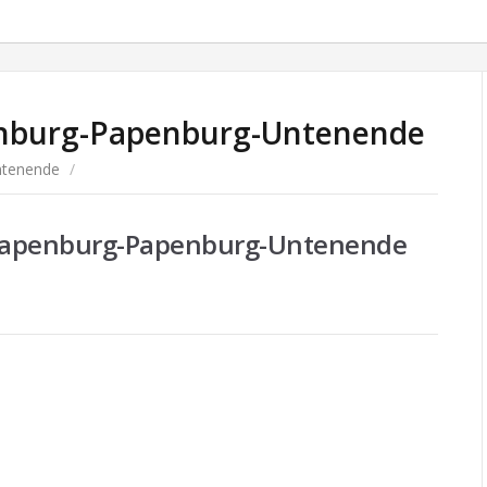
nburg-Papenburg-Untenende
ntenende
/
 Papenburg-Papenburg-Untenende