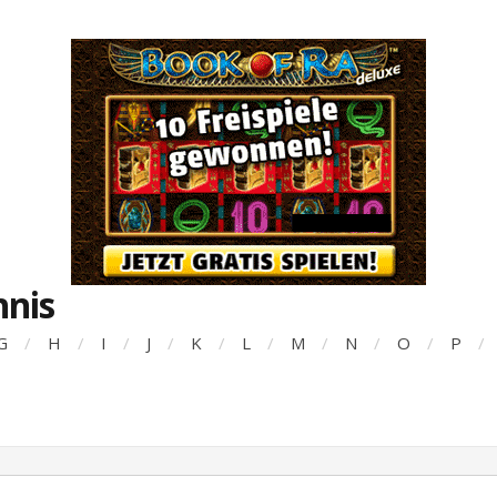
hnis
G
H
I
J
K
L
M
N
O
P