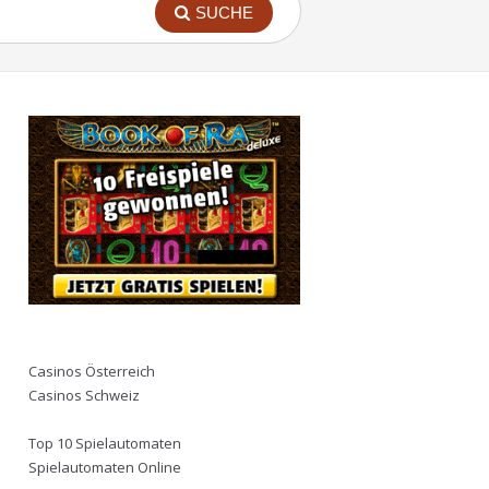
SUCHE
Casinos Österreich
Casinos Schweiz
Top 10 Spielautomaten
Spielautomaten Online