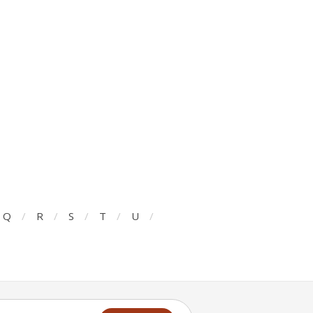
Q
R
S
T
U