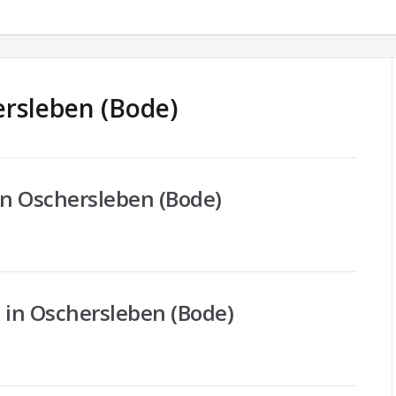
rsleben (Bode)
in Oschersleben (Bode)
h in Oschersleben (Bode)