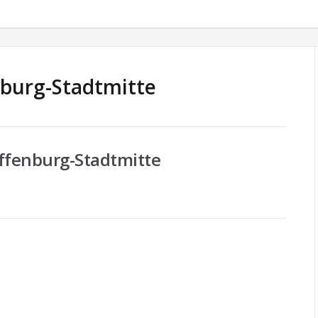
burg-Stadtmitte
Offenburg-Stadtmitte