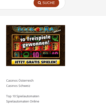
SUCHE
Casinos Österreich
Casinos Schweiz
Top 10 Spielautomaten
Spielautomaten Online