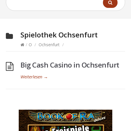
Spielothek
Ochsenfurt
/
O
/
Ochsenfurt
/
Big Cash Casino in Ochsenfurt
Weiterlesen
→