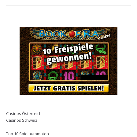
Casinos Österreich
Casinos Schweiz
Top 10 Spielautomaten