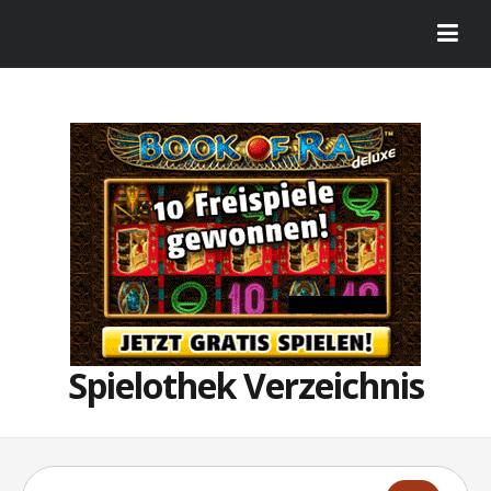
Spielothek Verzeichnis