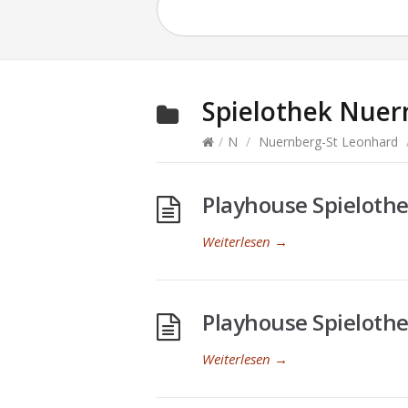
Spielothek
Nuer
/
N
/
Nuernberg-St Leonhard
Playhouse Spieloth
Weiterlesen
→
Playhouse Spieloth
Weiterlesen
→