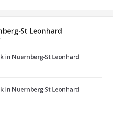
nberg-St Leonhard
/
ek in Nuernberg-St Leonhard
ek in Nuernberg-St Leonhard