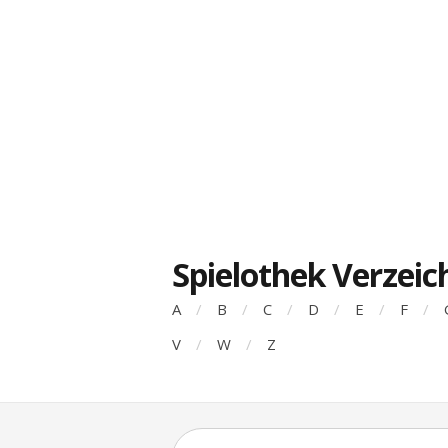
Spielothek Verzeic
A
B
C
D
E
F
V
W
Z