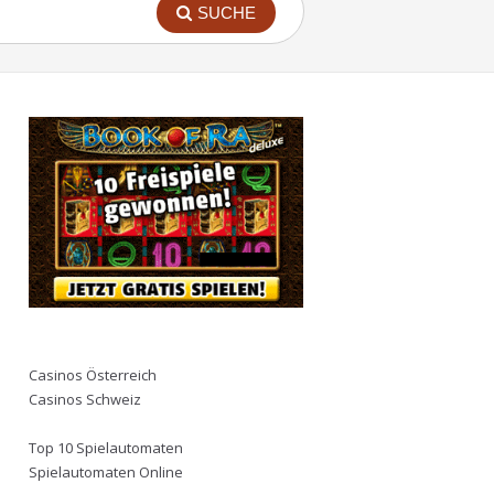
SUCHE
Casinos Österreich
Casinos Schweiz
Top 10 Spielautomaten
Spielautomaten Online