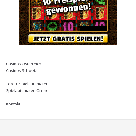
Casinos Österreich
Casinos Schweiz
Top 10 Spielautomaten
Spielautomaten Online
Kontakt