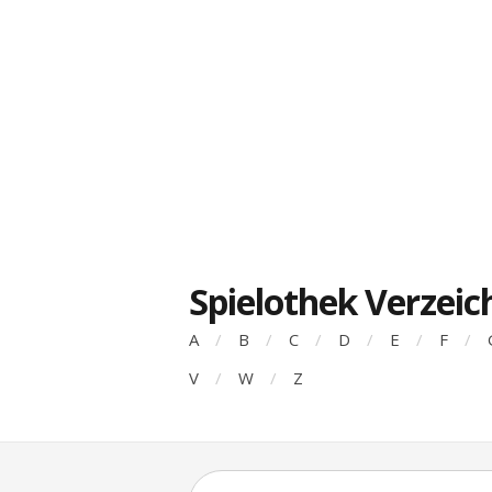
Spielothek Verzeic
A
B
C
D
E
F
V
W
Z