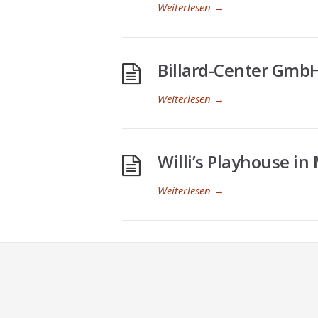
Weiterlesen
→
Billard-Center Gmb
Weiterlesen
→
Willi’s Playhouse i
Weiterlesen
→