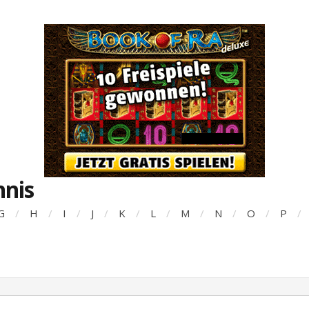
hnis
G
H
I
J
K
L
M
N
O
P