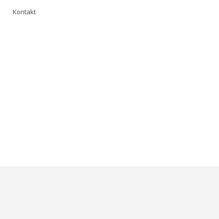
Kontakt