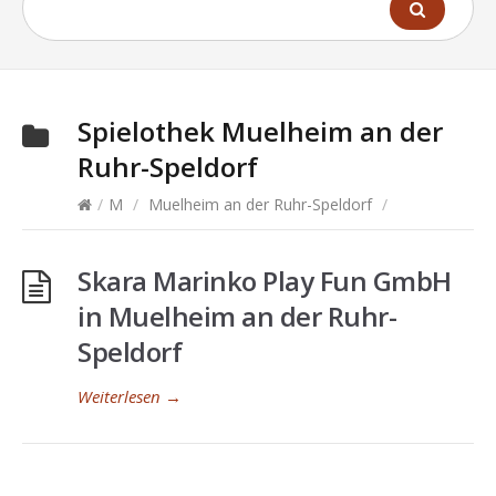
Spielothek
Muelheim an der
Ruhr-Speldorf
/
M
/
Muelheim an der Ruhr-Speldorf
/
Skara Marinko Play Fun GmbH
in Muelheim an der Ruhr-
Speldorf
Weiterlesen
→