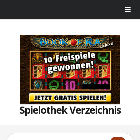
Spielothek Verzeichnis